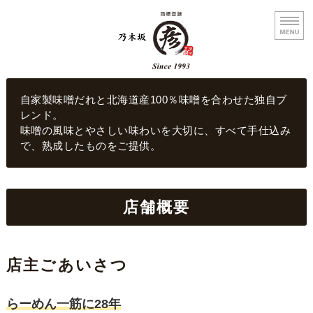
乃木坂まる彦らーめん
自家製味噌だれと北海道産100％味噌を合わせた独自ブ
レンド。
味噌の風味とやさしい味わいを大切に、すべて手仕込み
で、熟成したものをご提供。
ホーム
店舗概要
メニュー
店舗概要
店主ごあいさつ
お問い合わせ
らーめん一筋に28年