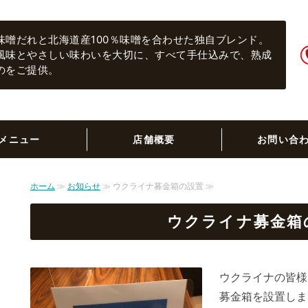
まる彦らーめん｜六本木の老舗らー
味噌だれと北海道産100％味噌を合わせた独自ブレンド。
風味とやさしい味わいを大切に、すべて手仕込みで、熟成
のをご提供。
メニュー
店舗概要
お問い合
ホーム
≫
お知らせ
≫ ウクライナ募金箱の設置 ≫
ウクライナ募金箱
ウクライナの皆様
募金箱を設置しま