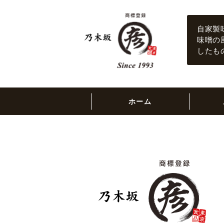
乃木坂
自家製
味噌の
したも
ホーム