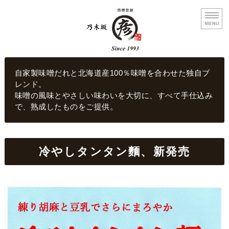
乃木坂まる彦らーめん
自家製味噌だれと北海道産100％味噌を合わせた独自ブ
レンド。
味噌の風味とやさしい味わいを大切に、すべて手仕込み
で、熟成したものをご提供。
ホーム
冷やしタンタン麵、新発売
メニュー
店舗概要
お問い合わせ