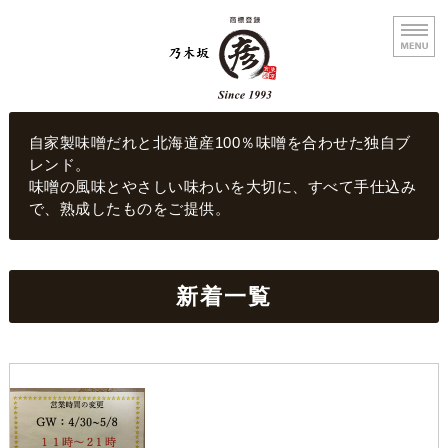
乃木坂まる彦らーめん
自家製味噌だれと北海道産100％味噌を合わせた独自ブ
レンド。
味噌の風味とやさしい味わいを大切に、すべて手仕込み
で、熟成したものをご提供。
ホーム
新着一覧
メニュー
店舗概要
お問い合わせ